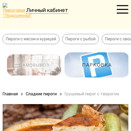
Личный кабинет
Пироги с мясом и курицей
Пироги с рыбой
Пироги с мясом и курицей
Пироги с рыбой
Пироги с ов
Пироги с овощами
Сладкие пироги
Пирожки
Пельмени
Главная
>
Сладкие пироги
>
Грушевый пирог с творогом
Торты
Десерты
Напитки