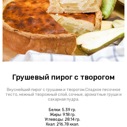
Блинчики
Доставка
Оплата
О пироговой
Интерьер
Бонусы
Грушевый пирог с творогом
+7 343 318 01 01
Вкуснейший пирог с грушами и творогом.Сладкое песочное
тесто, нежный творожный слой, сочные, ароматные груши и
сахарная пудра.
ул. Карла Либкнехта, 23
Белки: 5.39 гр.
Жиры: 9.18 гр.
Углеводы: 28.14 гр.
Ккал: 216.78 ккал.