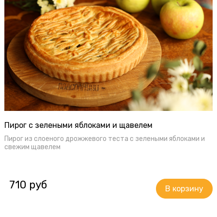
Блинчики
Доставка
Оплата
О пироговой
Интерьер
Бонусы
Пирог с зелеными яблоками и щавелем
Пирог из слоеного дрожжевого теста с зелеными яблоками и
свежим щавелем
+7 343 318 01 01
ул. Карла Либкнехта, 23
710 руб