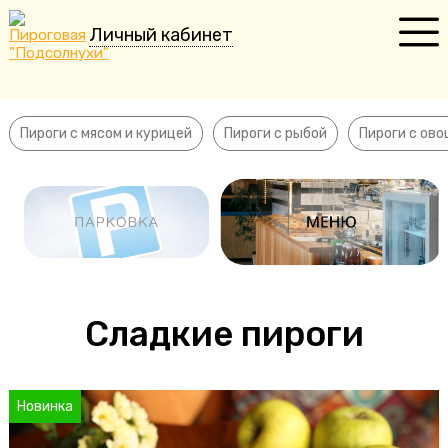
Личный кабинет
Пироги с мясом и курицей
Пироги с рыбой
Пироги с мясом и курицей
Пироги с рыбой
Пироги с ов
Пироги с овощами
Сладкие пироги
Пирожки
Пельмени
Сладкие пироги
Торты
Десерты
Новинка
Напитки