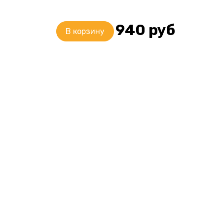
940
руб