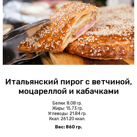
Блинчики
Доставка
Оплата
О пироговой
Интерьер
Бонусы
Итальянский пирог с ветчиной,
моцареллой и кабачками
+7 343 318 01 01
Белки: 8.08 гр.
ул. Карла Либкнехта, 23
Жиры: 15.73 гр.
Углеводы: 21.84 гр.
Ккал: 261.20 ккал.
Вес: 860 гр.