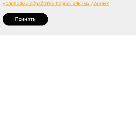
условиями обработки персональных данных
Принять
Корзина
0
Наше меню
Пироги с мясом и курицей
Пироги с рыбой
Пироги с овощами
Сладкие пироги
Пирожки
Пельмени
Торты