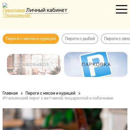
Личный кабинет
Пироги с мясом и курицей
Пироги с рыбой
Пироги с мясом и курицей
Пироги с рыбой
Пироги с ов
Пироги с овощами
Сладкие пироги
Пирожки
Пельмени
Главная
>
Пироги с мясом и курицей
>
Итальянский пирог с ветчиной, моцареллой и кабачками
Торты
Десерты
Напитки