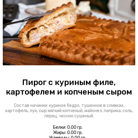
Блинчики
Доставка
Оплата
О пироговой
Интерьер
Бонусы
Пирог с куриным филе,
картофелем и копченым сыром
+7 343 318 01 01
Состав начинки: куриное бедро, тушенное в сливках,
ул. Карла Либкнехта, 23
картофель, лук, сыр мягкий копченый, майонез, паприка, соль,
перец, чеснок сушеный.
Белки: 0.00 гр.
Жиры: 0.00 гр.
Углеводы: 0.00 гр.