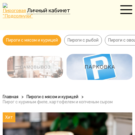
Личный кабинет
Пироги с мясом и курицей
Пироги с рыбой
Пироги с мясом и курицей
Пироги с рыбой
Пироги с ов
Пироги с овощами
Сладкие пироги
Пирожки
Пельмени
Главная
>
Пироги с мясом и курицей
>
Пирог с куриным филе, картофелем и копченым сыром
Торты
Десерты
Хит
Напитки