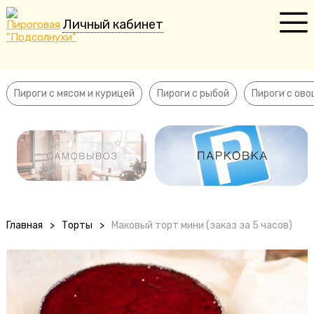
Личный кабинет
Пироги с мясом и курицей
Пироги с рыбой
Пироги с мясом и курицей
Пироги с рыбой
Пироги с ов
Пироги с овощами
Сладкие пироги
Пирожки
Пельмени
Главная
>
Торты
>
Маковый торт мини (заказ за 5 часов)
Торты
Десерты
Напитки