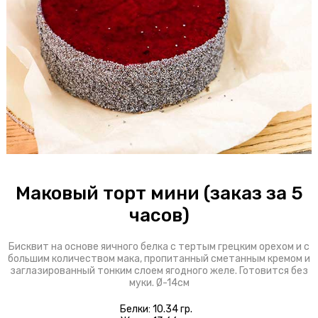
Блинчики
Доставка
Оплата
О пироговой
Интерьер
Бонусы
Маковый торт мини (заказ за 5
часов)
+7 343 318 01 01
Бисквит на основе яичного белка с тертым грецким орехом и с
ул. Карла Либкнехта, 23
большим количеством мака, пропитанный сметанным кремом и
заглазированный тонким слоем ягодного желе. Готовится без
муки. Ø-14см
Белки: 10.34 гр.