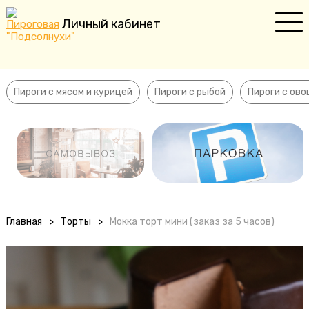
Личный кабинет
Пироги с мясом и курицей
Пироги с рыбой
Пироги с мясом и курицей
Пироги с рыбой
Пироги с ов
Пироги с овощами
Сладкие пироги
Пирожки
Пельмени
Главная
>
Торты
>
Мокка торт мини (заказ за 5 часов)
Торты
Десерты
Напитки