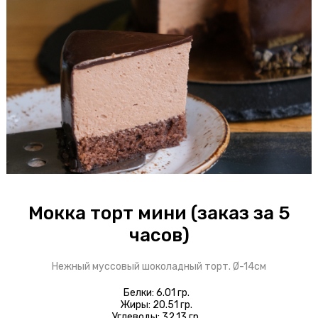
Блинчики
Доставка
Оплата
О пироговой
Интерьер
Бонусы
Мокка торт мини (заказ за 5
+7 343 318 01 01
часов)
ул. Карла Либкнехта, 23
Нежный муссовый шоколадный торт. Ø-14см
Белки: 6.01 гр.
Жиры: 20.51 гр.
Углеводы: 32.13 гр.