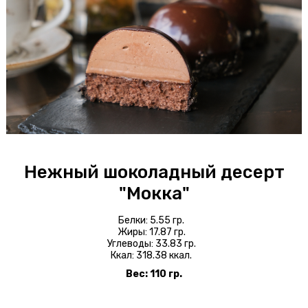
Блинчики
Доставка
Оплата
О пироговой
Интерьер
Бонусы
Нежный шоколадный десерт
"Мокка"
+7 343 318 01 01
Белки: 5.55 гр.
Жиры: 17.87 гр.
ул. Карла Либкнехта, 23
Углеводы: 33.83 гр.
Ккал: 318.38 ккал.
Вес: 110 гр.