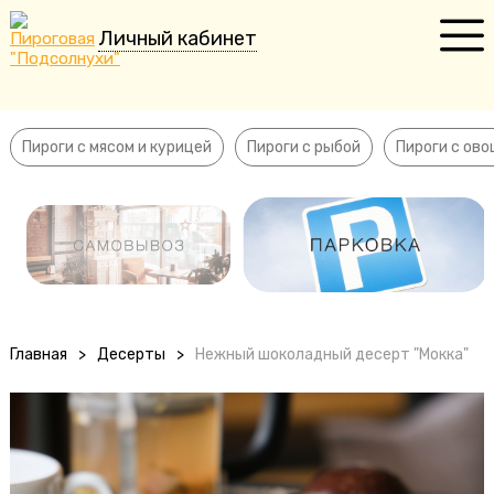
Личный кабинет
Пироги с мясом и курицей
Пироги с рыбой
Пироги с мясом и курицей
Пироги с рыбой
Пироги с ов
Пироги с овощами
Сладкие пироги
Пирожки
Пельмени
Главная
>
Десерты
>
Нежный шоколадный десерт "Мокка"
Торты
Десерты
Напитки