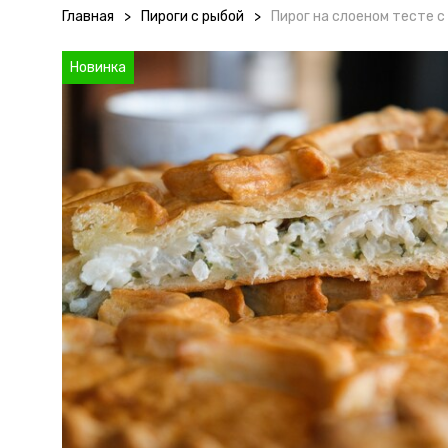
Главная
>
Пироги с рыбой
>
Пирог на слоеном тесте с
Новинка