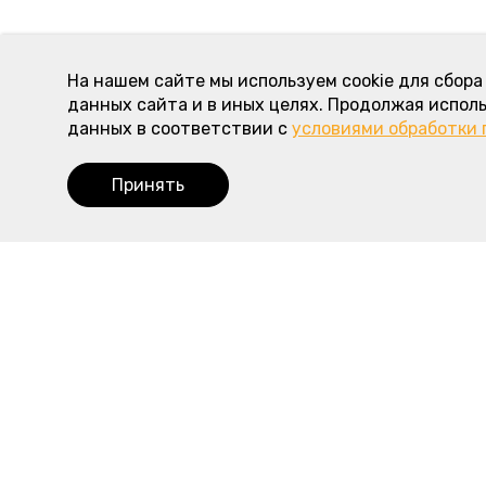
На нашем сайте мы используем cookie для сбор
данных сайта и в иных целях. Продолжая исполь
данных в соответствии с
условиями обработки
Принять
Наше меню
Полезная
Пироги с мясом и курицей
Доставка
Пироги с рыбой
Оплата
Пироги с овощами
О пирогово