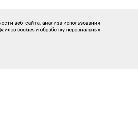
ности веб-сайта, анализа использования
файлов cookies и обработку персональных
Контакты
овое
Пироговая "Подсолнухи"
торта
ул. Карла Либкнехта, 23
нимальная