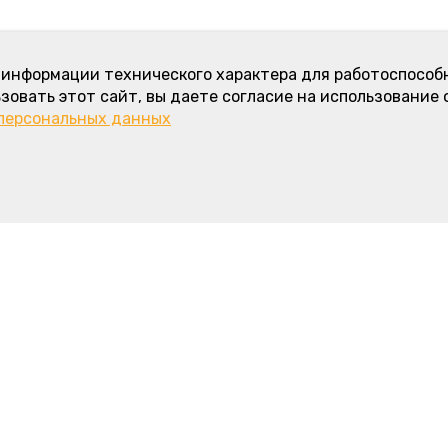
а информации технического характера для работоспособ
зовать этот сайт, вы даете согласие на использование 
 персональных данных
 информация
Интересное
Карамельно-сливочный торт - н
название любимого морковного 
Зоны и стоимость доставки, ми
й