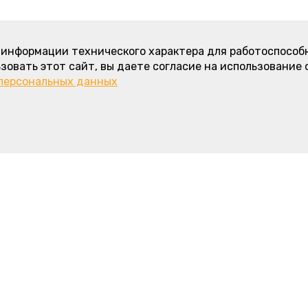
а информации технического характера для работоспособ
зовать этот сайт, вы даете согласие на использование 
 персональных данных
 информация
Интересное
Карамельно-сливочный торт - н
название любимого морковного 
Зоны и стоимость доставки, ми
й