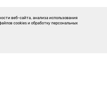
ности веб-сайта, анализа использования
файлов cookies и обработку персональных
Контакты
овое
Пироговая "Подсолнухи"
торта
ул. Карла Либкнехта, 23
нимальная