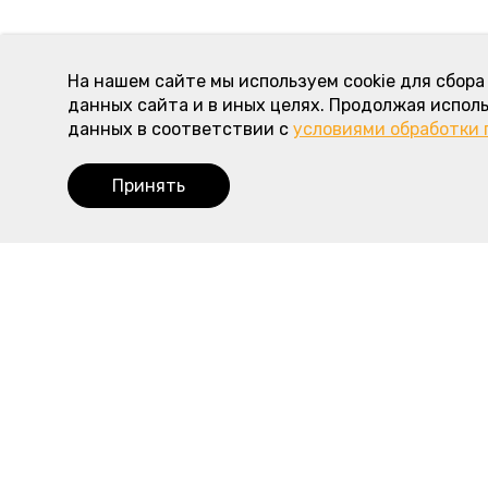
На нашем сайте мы используем cookie для сбор
данных сайта и в иных целях. Продолжая исполь
данных в соответствии с
условиями обработки
Принять
Наше меню
Полезная
Пироги с мясом и курицей
Доставка
Пироги с рыбой
Оплата
Пироги с овощами
О пирогово