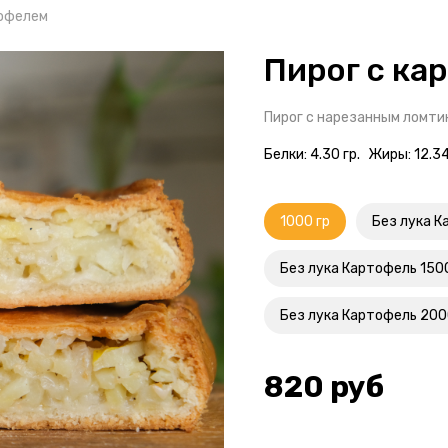
тофелем
Пирог с ка
Пирог с нарезанным ломти
Белки: 4.30 гр.
Жиры: 12.34
1000 гр
Без лука К
Без лука Картофель 150
Без лука Картофель 200
820
руб