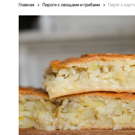
Главная
>
Пироги с овощами и грибами
>
Пирог с кар