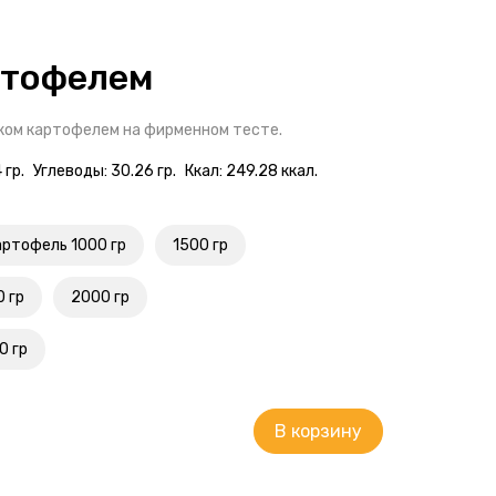
ртофелем
ком картофелем на фирменном тесте.
 гр.
Углеводы: 30.26 гр.
Ккал: 249.28 ккал.
артофель 1000 гр
1500 гр
0 гр
2000 гр
0 гр