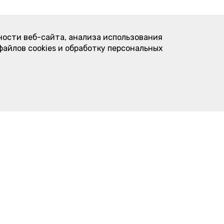
ности веб-сайта, анализа использования
файлов cookies и обработку персональных
Контакты
овое
Пироговая "Подсолнухи"
торта
ул. Карла Либкнехта, 23
нимальная