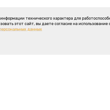
а информации технического характера для работоспособ
зовать этот сайт, вы даете согласие на использование 
 персональных данных
 информация
Интересное
Карамельно-сливочный торт - н
название любимого морковного 
Зоны и стоимость доставки, ми
й