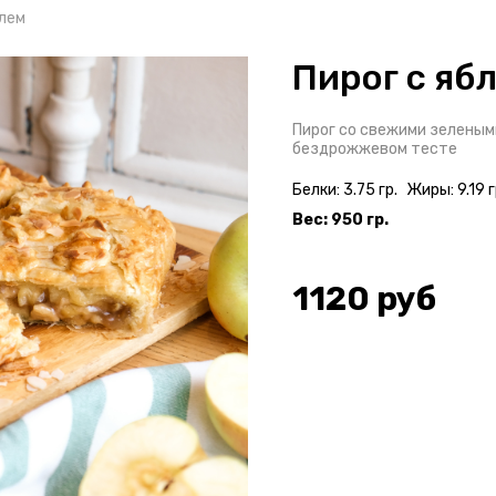
алем
Пирог с яб
Пирог со свежими зеленым
бездрожжевом тесте
Белки: 3.75 гр.
Жиры: 9.19 г
Вес: 950 гр.
1120
руб