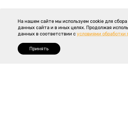
На нашем сайте мы используем cookie для сбор
данных сайта и в иных целях. Продолжая исполь
данных в соответствии с
условиями обработки
Принять
Наше меню
Полезная
Пироги с мясом и курицей
Доставка
Пироги с рыбой
Оплата
Пироги с овощами
О пирогово