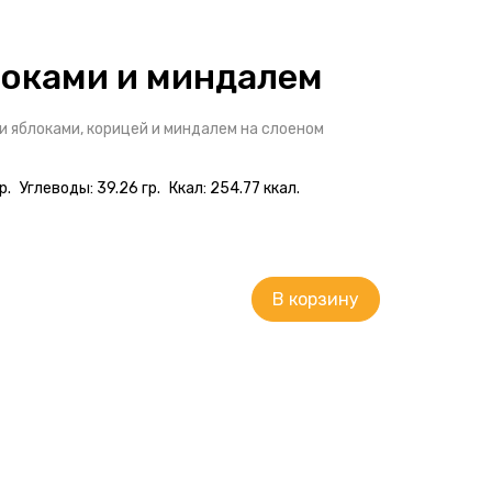
локами и миндалем
и яблоками, корицей и миндалем на слоеном
р.
Углеводы: 39.26 гр.
Ккал: 254.77 ккал.