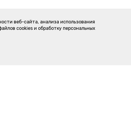
ности веб-сайта, анализа использования
файлов cookies и обработку персональных
Контакты
овое
Пироговая "Подсолнухи"
торта
ул. Карла Либкнехта, 23
нимальная