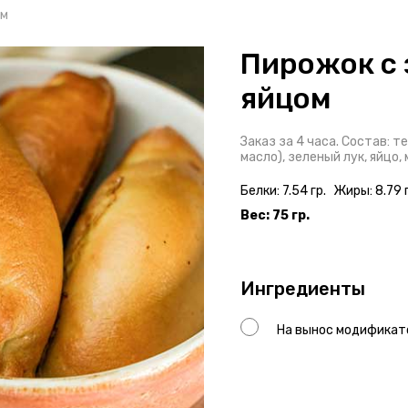
ом
Пирожок с 
яйцом
Заказ за 4 часа. Состав: т
масло), зеленый лук, яйцо, 
Белки: 7.54 гр.
Жиры: 8.79 г
Вес: 75 гр.
Ингредиенты
На вынос модификато