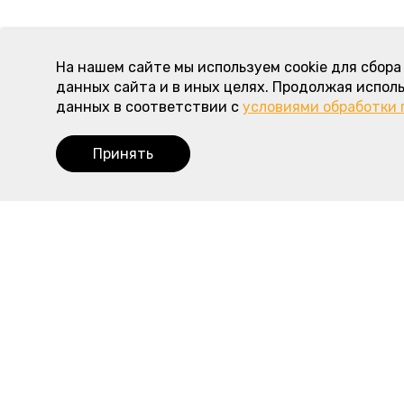
На нашем сайте мы используем cookie для сбор
данных сайта и в иных целях. Продолжая исполь
данных в соответствии с
условиями обработки
Принять
Наше меню
Полезная
Пироги с мясом и курицей
Доставка
Пироги с рыбой
Оплата
Пироги с овощами
О пирогово