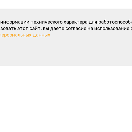
а информации технического характера для работоспособ
зовать этот сайт, вы даете согласие на использование 
 персональных данных
 информация
Интересное
Карамельно-сливочный торт - н
название любимого морковного 
Зоны и стоимость доставки, ми
й